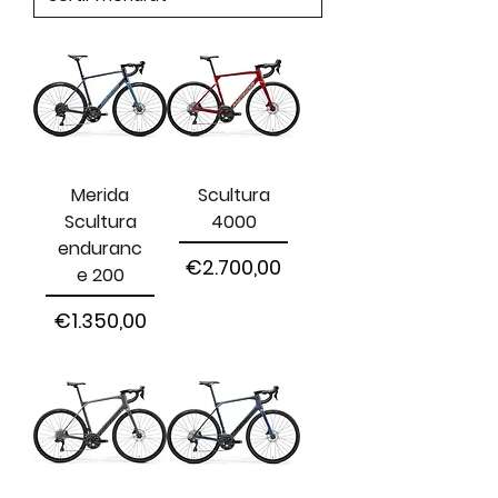
Merida
Scultura
Scultura
4000
enduranc
Harga
€2.700,00
e 200
Harga
€1.350,00