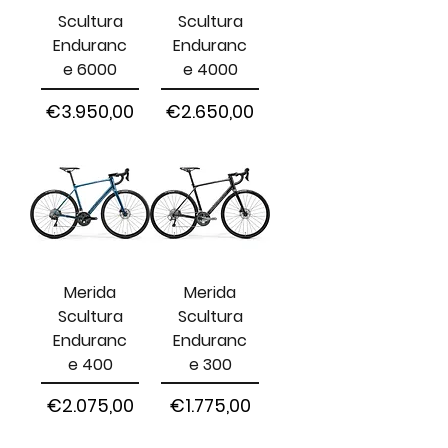
Scultura
Scultura
Enduranc
Enduranc
e 6000
e 4000
Harga
Harga
€3.950,00
€2.650,00
Merida
Merida
Scultura
Scultura
Enduranc
Enduranc
e 400
e 300
Harga
Harga
€2.075,00
€1.775,00